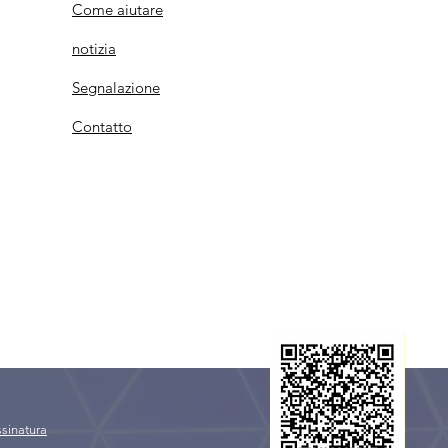
Come aiutare
notizia
Segnalazione
Contatto
APOIE, DOE E AJUDE
sinatura