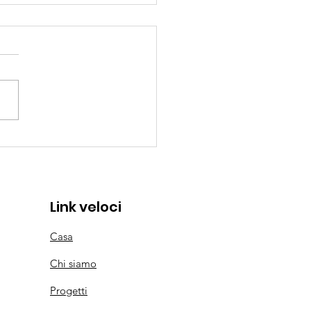
portanza dello sport
lo sviluppo umano
Link veloci
Casa
Chi siamo
Progetti