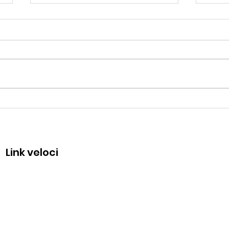
Responsabilità sociale:
L'im
rafforzare la comunità
nel
Link veloci