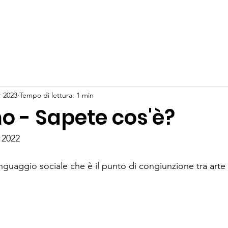
I SIAMO
PROGETTI
COME AIUTARE
DONAZIONE
r 2023
Tempo di lettura: 1 min
o - Sapete cos'è?
 2022
guaggio sociale che è il punto di congiunzione tra arte 