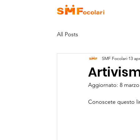
HOME
CH
All Posts
SMF Focolari
13 ap
Artivism
Aggiornato: 8 marzo
Conoscete questo lin