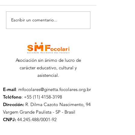
Escribir un comentario...
Generación futura
TALLER DE GRAF
2021: cultivar los
EL QUILOMBO 
sueños
CARMO
Asociación sin ánimo de lucro de
carácter educativo, cultural y
asistencial.
E-mail
:
mfocolares@ginetta.focolares.org.br
Teléfono
:
+55 (11) 4158-3198
Dirección:
R. Dilma Cazoto Nascimento, 94
Vargem Grande Paulista - SP - Brasil
CNPJ:
44.245.488
/0001-92