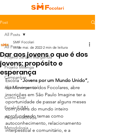
Post
All Posts
SMF Focolari
All Posts
11 de mai. de 2022
2 min de leitura
Dar aos jovens o que é dos
Projeto Jardim Margarida
jovens: propósito e
Projeto Milonga
esperança
Campanhas
Escola "
Jovens por um Mundo Unido”,
Ação Emergencial
do Movimento dos Focolares, abre 
inscrições em São Paulo Imagine ter a 
Como Doar
oportunidade de passar alguns meses 
Escola EJMU
com jovens do mundo inteiro 
aprofundando temas como 
Projeto milONGa
autoconhecimento, relacionamento 
Metodologia
interpessoal e comunitário, e a 