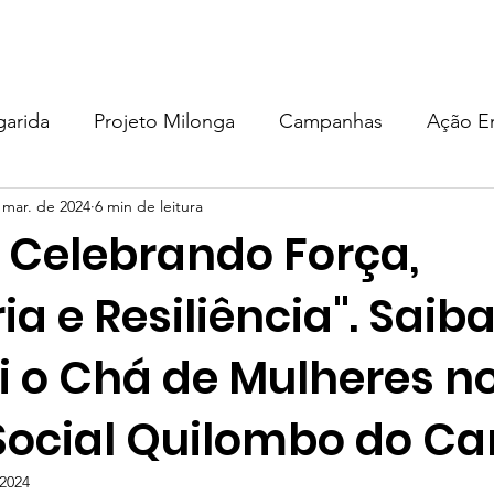
EM SOMOS
PROJETOS
COMO AJUDAR
DOAÇÃO
garida
Projeto Milonga
Campanhas
Ação E
 mar. de 2024
6 min de leitura
MU
Projeto milONGa
Metodologia
Eventos
: Celebrando Força,
de Acolhida Recomeçar
Projeto Sementes do Carmo
a e Resiliência". Saib
i o Chá de Mulheres n
Social Quilombo do Ca
 2024