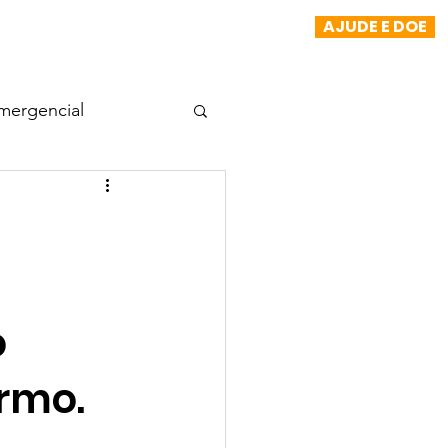
AJUDE E DOE
NOTÍCIAS
TRANSPARÊNCIA
More
mergencial
Projeto Morada
a
o
rmo.