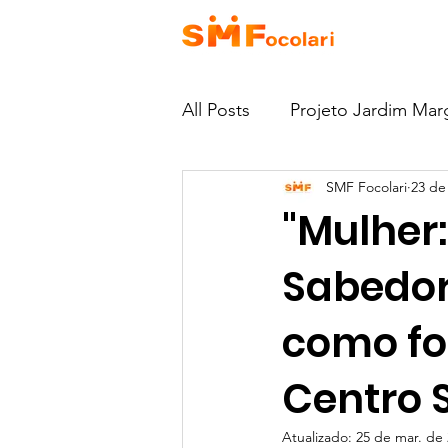
HOME
QU
All Posts
Projeto Jardim Mar
SMF Focolari
23 de
Como Doar
Escola EJ
"Mulher
Notícias
Projeto Casa 
Sabedori
como fo
Centro 
Atualizado:
25 de mar. de