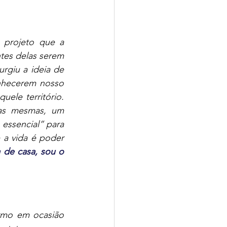
projeto que a 
es delas serem 
rgiu a ideia de 
nhecerem nosso 
le território. 
s mesmas, um 
ssencial” para 
a vida é poder 
de casa, sou o 
rmo em ocasião 