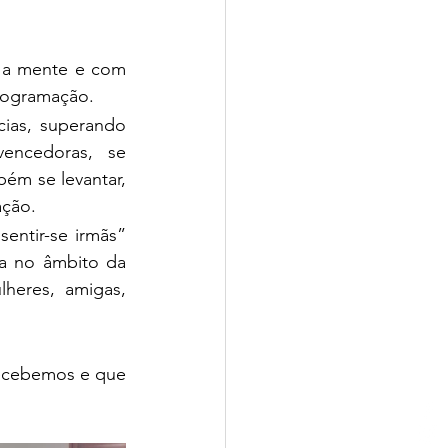
 a mente e com 
rogramação.
ias, superando 
encedoras, se 
ém se levantar, 
ação.
ntir-se irmãs” 
a no âmbito da 
eres, amigas, 
ecebemos e que 