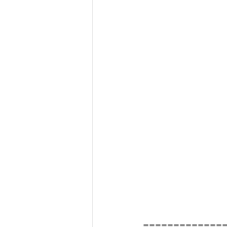
=============