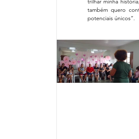
trilhar minha históri
também quero cont
potenciais únicos”.