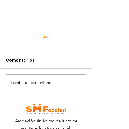
Comentarios
Escribir un comentario...
Generación futura
TALLER DE GRAF
2021: cultivar los
EL QUILOMBO 
sueños
CARMO
Asociación sin ánimo de lucro de
carácter educativo, cultural y