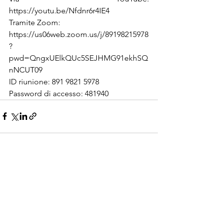
https://youtu.be/Nfdnr6r4IE4 
Tramite Zoom: 
https://us06web.zoom.us/j/89198215978
?
pwd=QngxUElkQUc5SEJHMG91ekhSQ
nNCUT09 
ID riunione: 891 9821 5978
Password di accesso: 481940
Mostra tutti
Post recenti