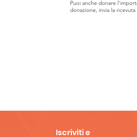
Puoi anche donare l'import
donazione, invia la ricevuta 
Trasferimento
Sociedade Movimento
CNPJ 44.245.488 / 
Banco do Brasil
AG: 3583-1
CC: 18807-7
Iscriviti e