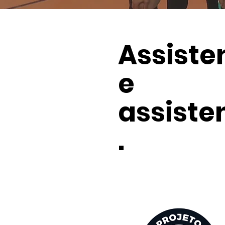
Assiste
e
assiste
.