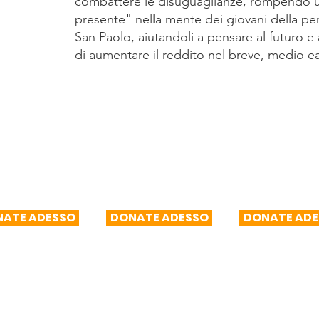
combattere le disuguaglianze, rompendo un
presente" nella mente dei giovani della per
San Paolo, aiutandoli a pensare al futuro e 
di aumentare il reddito nel breve, medio e
100/mese
R$150/mese
R$200/m
ATE ADESSO
DONATE ADESSO
DONATE ADE