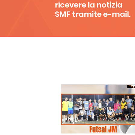
ricevere la notizia
SMF tramite e-mail.