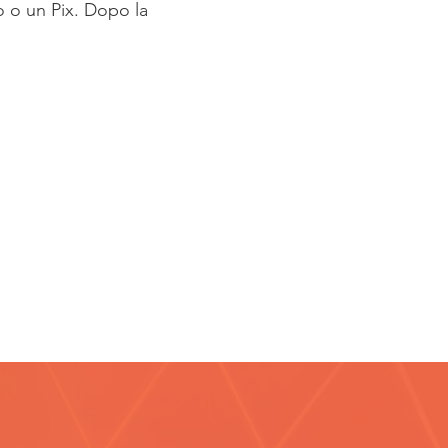
o o un Pix. Dopo la
PIX
5.488/0001-92