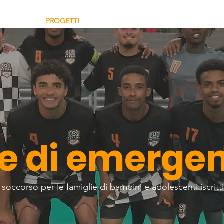
I SIAMO
PROGETTI
COME AIUTARE
DONAZIONE
e di emerge
 soccorso per le
famiglie
di bambini e adolescenti iscritti