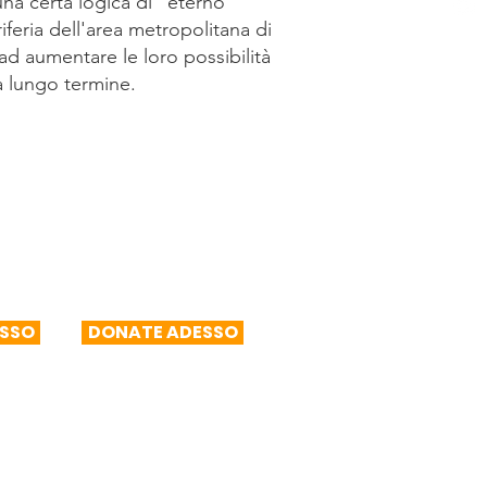
a certa logica di "eterno
iferia dell'area metropolitana di
ad aumentare le loro possibilità
a lungo termine.
ese
R$250/mese
SSO
DONATE ADESSO