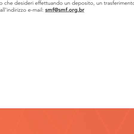
o che desideri effettuando un deposito, un trasferiment
smf@smf.org.br
all'indirizzo e-mail:
 o deposito
 dos Focolari
0001-92
Tasto PIX:
CNPJ 44.24