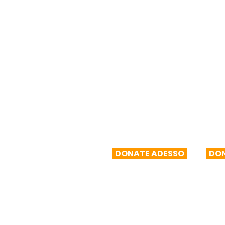
R$50/mese
R$
DONATE ADESSO
DON