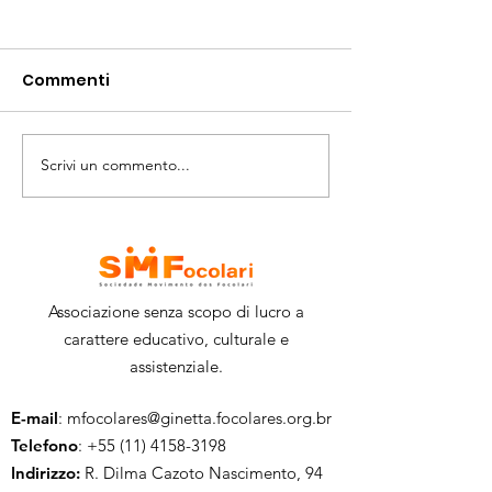
Commenti
Scrivi un commento...
Responsabilità
Artivismo - S
sociale: rafforzare la
cos'è?
comunità
Associazione senza scopo di lucro a
carattere educativo, culturale e
assistenziale.
E-mail
:
mfocolares@ginetta.focolares.org.br
Telefono
:
+55 (11) 4158-3198
Indirizzo:
R. Dilma Cazoto Nascimento, 94