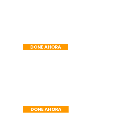
R$100/mes
DONE AHORA
R$150/mes
DONE AHORA