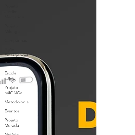
Projeto
Jardim
Margarida
Projeto
Milonga
Campanhas
Ação
Emergencial
Como Doar
Escola
EJMU
Projeto
milONGa
Metodologia
Eventos
Projeto
Morada
Notícias