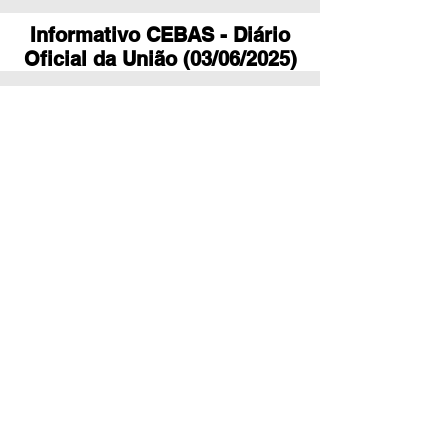
Informativo CEBAS - Diário
Oficial da União (03/06/2025)
DOWNLOAD
LEI GERAL DE PROTEÇÃO DE
DADOS PESSOAIS- LGDP
DOWNLOAD
Junte-se a nós!
Seja voluntário,
participante ou doador e
apoie essa causa.