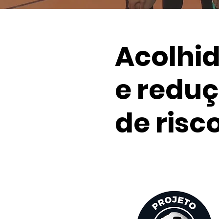
Acolhi
e redu
de risco