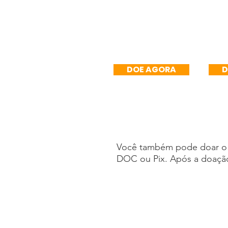
R$50/mês
R$
DOE AGORA
D
Você também pode doar o v
DOC ou Pix. Após a doação
Transferência