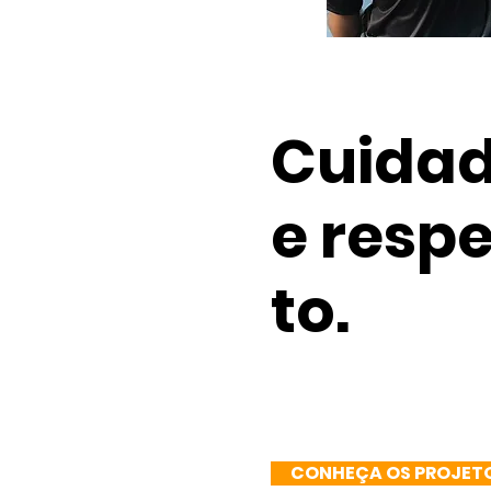
Cuida
e respe
to.
CONHEÇA OS PROJET