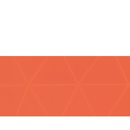
PIX
e PIX:
5.488/0001-92