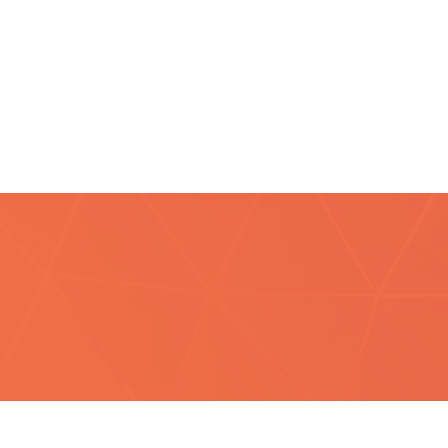
to dos Focolari
88/0001-92
Chav
Brasil
CNPJ 44.24
83-1
07-7