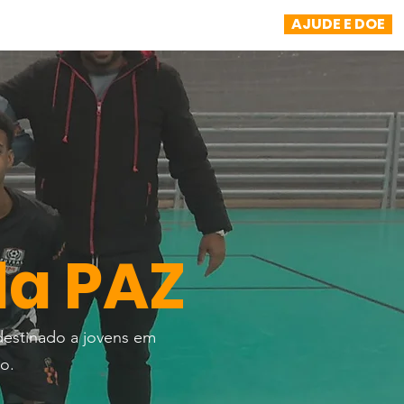
AJUDE E DOE
NOTÍCIAS
TRANSPARÊNCIA
More
la PAZ
destinado a jovens em
o.