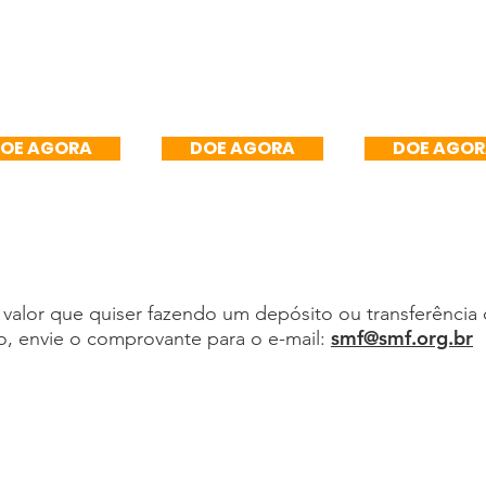
100/mês
R$150/mês
R$200/
OE AGORA
DOE AGORA
DOE AGO
alor que quiser fazendo um depósito ou transferência d
smf@smf.org.br
, envie o comprovante para o e-mail:
 ou depósito