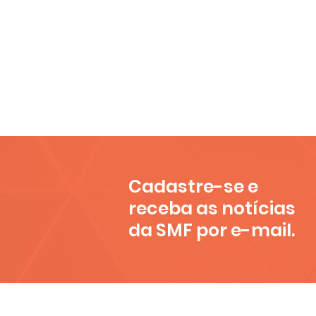
Sociedade Movimen
CNPJ 44.245.4
Banco do 
AG: 35
CC: 188
Cadastre-se e
receba as notícias
da SMF por e-mail.