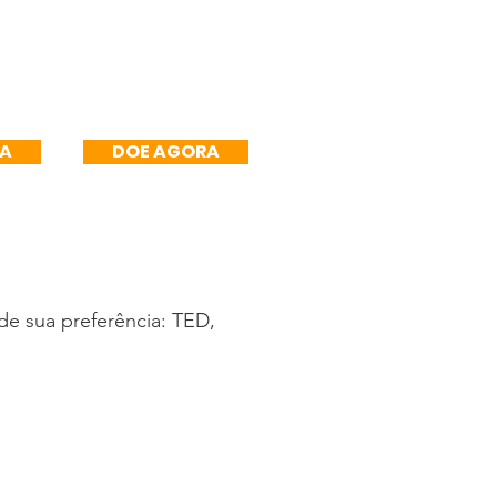
mês
R$250/mês
RA
DOE AGORA
e sua preferência: TED,