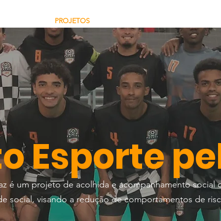
EM SOMOS
PROJETOS
COMO AJUDAR
DOAÇÃO
to Esporte pe
Paz é um projeto de acolhida e acompanhamento social 
ade social, visando a redução de comportamentos de risc