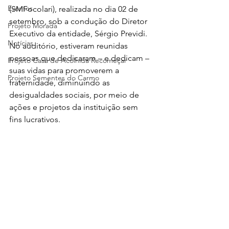
Eventos
(SMFocolari), realizada no dia 02 de 
setembro, sob a condução do Diretor 
Projeto Morada
Executivo da entidade, Sérgio Previdi. 
Notícias
No auditório, estiveram reunidas 
pessoas que dedicaram – e dedicam – 
Projeto Casa de Acolhida Recomeçar
suas vidas para promoverem a 
Projeto Sementes do Carmo
fraternidade, diminuindo as 
desigualdades sociais, por meio de 
ações e projetos da instituição sem 
fins lucrativos. 