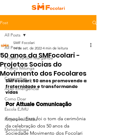
Post
All Posts
SMF Focolari
All Posts
14 de set. de 2022
4 min de leitura
50 anos da SMFocolari -
Projeto Jardim Margarida
Projetos Socias do
Projeto Milonga
Movimento dos Focolares
Campanhas
SMFocolari: 50 anos promovendo a 
fraternidade e transformando 
Ação Emergencial
vidas
Como Doar
Por Attuale Comunicação 
Escola EJMU
Emoção. Esse foi o tom da cerimônia 
Projeto milONGa
da celebração dos 50 anos da 
Metodologia
Sociedade Movimento dos Focolari 