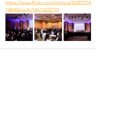
https://www.flickr.com/photos/20307218
1@N06/with/54613222770
Ver tudo
Posts recentes