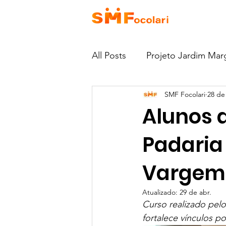
HOME
QU
All Posts
Projeto Jardim Mar
SMF Focolari
28 de
Como Doar
Escola EJ
Alunos 
Notícias
Projeto Casa 
Padaria
Vargem 
Atualizado:
29 de abr.
Curso realizado pelo
fortalece vínculos p