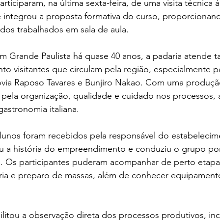
rticiparam, na última sexta-feira, de uma visita técnica 
e integrou a proposta formativa do curso, proporcionan
dos trabalhados em sala de aula.
 Grande Paulista há quase 40 anos, a padaria atende ta
to visitantes que circulam pela região, especialmente pe
ia Raposo Tavares e Bunjiro Nakao. Com uma produção 
 pela organização, qualidade e cuidado nos processos, 
astronomia italiana. 
 alunos foram recebidos pela responsável do estabelecim
ou a história do empreendimento e conduziu o grupo por
. Os participantes puderam acompanhar de perto etap
aria e preparo de massas, além de conhecer equipamento
ilitou a observação direta dos processos produtivos, inc