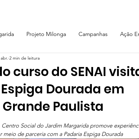
EM SOMOS
PROJETOS
COMO AJUDAR
DOAÇÃO
garida
Projeto Milonga
Campanhas
Ação E
 abr.
2 min de leitura
MU
Projeto milONGa
Metodologia
Eventos
do curso do SENAI visi
de Acolhida Recomeçar
Projeto Sementes do Carmo
 Espiga Dourada em
Grande Paulista
 Centro Social do Jardim Margarida promove experiência
or meio de parceria com a Padaria Espiga Dourada