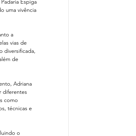
à Padaria Espiga 
do uma vivência 
nto a 
las vias de 
diversificada, 
além de 
ento, Adriana 
 diferentes 
as como 
s, técnicas e 
luindo o 