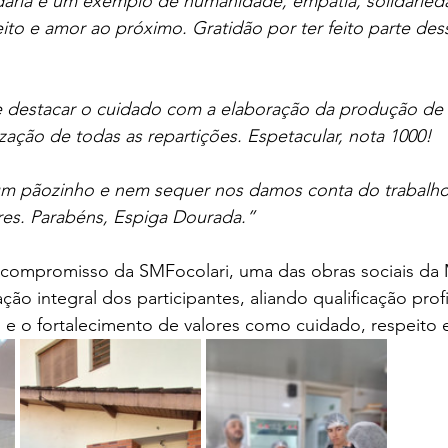
daria é um exemplo de humanidade, empatia, solidarieda
ito e amor ao próximo. Gratidão por ter feito parte des
 destacar o cuidado com a elaboração da produção de 
ização de todas as repartições. Espetacular, nota 1000!
m pãozinho e nem sequer nos damos conta do trabalho 
res. Parabéns, Espiga Dourada.”
 o compromisso da SMFocolari, uma das obras sociais da 
ão integral dos participantes, aliando qualificação profi
s e o fortalecimento de valores como cuidado, respeito