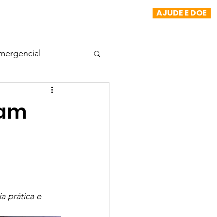
AJUDE E DOE
NOTÍCIAS
TRANSPARÊNCIA
More
mergencial
Projeto Morada
tam
 prática e 