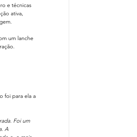
o e técnicas 
ção ativa, 
agem.
com um lanche 
ração.
foi para ela a 
rada. Foi um 
. A 