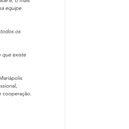
de e, o mais 
sa equipe 
todos os 
que existe 
Mariápolis 
ssional, 
 e cooperação.