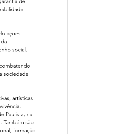
garantia de 
rabilidade 
do ações 
 da 
nho social.
, combatendo 
ma sociedade 
as, artísticas 
vivência, 
 Paulista, na 
e. Também são 
onal, formação 