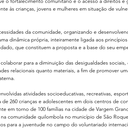
e o fortalecimento comunitário e o acesso a direitos e 
te às crianças, jovens e mulheres em situação de vulne
cessidades da comunidade, organizando e desenvolven
numa dinâmica própria, inteiramente ligada aos princípios
uidado, que constituem a proposta e a base do seu empe
olaborar para a diminuição das desigualdades sociais
dades relacionais quanto materiais, a fim de promover u
aterna. 
volvidas atividades socioeducativas, recreativas, esportiv
ca de 260 crianças e adolescentes em dois centros de con
te em torno de 100 famílias na cidade de Vargem Grande
e na comunidade quilombola no município de São Roqu
os para a juventude no campo do voluntariado internaci