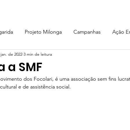
EM SOMOS
PROJETOS
COMO AJUDAR
DOAÇÃO
garida
Projeto Milonga
Campanhas
Ação E
 jan. de 2022
3 min de leitura
MU
Projeto milONGa
Metodologia
Eventos
a a SMF
de Acolhida Recomeçar
Projeto Sementes do Carmo
vimento dos Focolari, é uma associação sem fins lucrat
cultural e de assistência social.