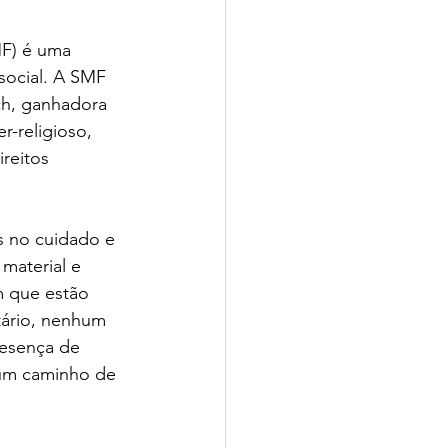
F) é uma 
 social. A SMF 
ch, ganhadora 
-religioso, 
reitos 
s no cuidado e 
material e 
m que estão 
tário, nenhum 
resença de 
 um caminho de 