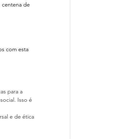
a centena de 
os com esta 
as para a 
ocial. Isso é 
sal e de ética 