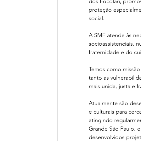
dos Focolari, promov
proteção especialmen
social.
A SMF atende às ne
socioassistenciais, 
fraternidade e do c
Temos como missão c
tanto as vulnerabili
mais unida, justa e fr
​Atualmente são desen
e culturais para cer
atingindo regularmen
Grande São Paulo, 
desenvolvidos projet