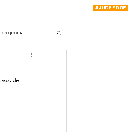
AJUDE E DOE
NOTÍCIAS
TRANSPARÊNCIA
More
mergencial
Projeto Morada
ivos, de 