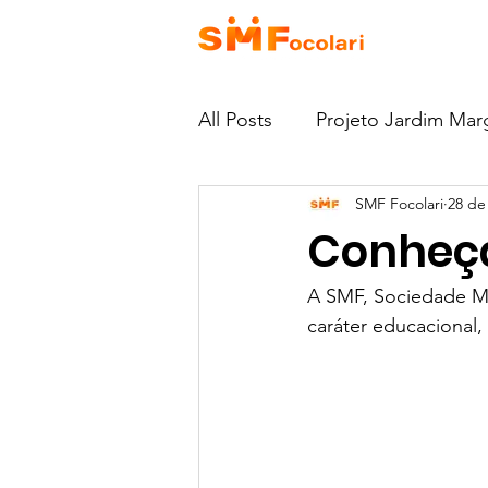
HOME
QU
All Posts
Projeto Jardim Mar
SMF Focolari
28 de
Como Doar
Escola EJ
Conheç
Notícias
Projeto Casa 
A SMF, Sociedade Mo
caráter educacional, 