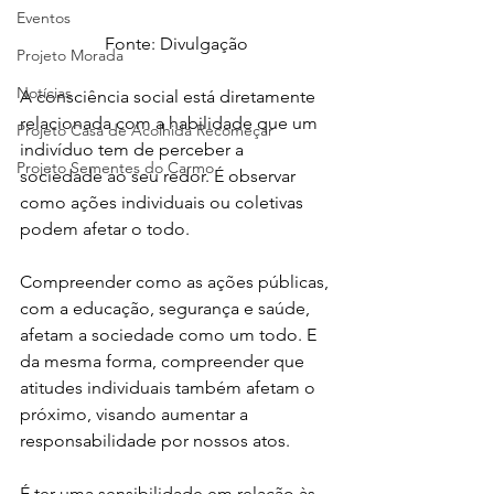
Eventos
Fonte: Divulgação
Projeto Morada
Notícias
A consciência social está diretamente 
relacionada com a habilidade que um 
Projeto Casa de Acolhida Recomeçar
indivíduo tem de perceber a 
Projeto Sementes do Carmo
sociedade ao seu redor. 
É observar 
como ações individuais ou coletivas 
podem afetar o todo.
Compreender como as ações públicas, 
com a educação, segurança e saúde, 
afetam a sociedade como um todo. E 
da mesma forma, compreender que 
atitudes individuais também afetam o 
próximo, visando aumentar a 
responsabilidade por nossos atos.
É ter uma sensibilidade em relação às 