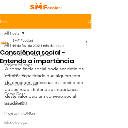
Post
All Posts
SMF Focolari
All Posts
19 de fev. de 2022
1 min de leitura
Consciência social -
Projeto Jardim Margarida
Entenda a importância
Projeto Milonga
A consciência social pode ser definida 
Campanhas
como a capacidade que alguém tem 
de perceber as pessoas e a sociedade 
Ação Emergencial
ao seu redor. Entenda a importância 
Como Doar
deste valor para um convívio social 
saudável.
Escola EJMU
Projeto milONGa
Metodologia