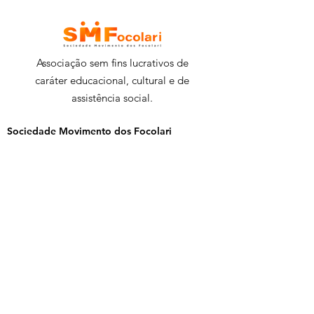
deste projeto?
Associação sem fins lucrativos de
caráter educacional, cultural e de
assistência social.
Sociedade Movimento dos Focolari
E-mail
:
info@smf.org.br
WhatsApp
:
+55 11 93954-9769
Endereço:
Av. Fernando de Noronha 433,
Jardim Margarida - Vargem Grande Paulista
- SP - Brasil | CEP:
06739-020
CNPJ:
44.245.488
/0001-92