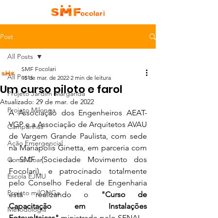
Post
All Posts
SMF Focolari
All Posts
15 de mar. de 2022
2 min de leitura
Um curso piloto e farol
Projeto Jardim Margarida
Atualizado:
29 de mar. de 2022
Projeto Milonga
A Associação dos Engenheiros AEAT-
VGP e a Associação de Arquitetos AVAU 
Campanhas
de Vargem Grande Paulista, com sede 
Ação Emergencial
na Mariápolis Ginetta, em parceria com 
a SMF (Sociedade Movimento dos 
Como Doar
Focolari), e patrocinado totalmente 
Escola EJMU
pelo Conselho Federal de Engenharia 
Projeto milONGa
está realizando o 
"Curso de 
Capacitação em Instalações 
Metodologia
Fotovoltaicas"
 ministrado pelo SENAI. 